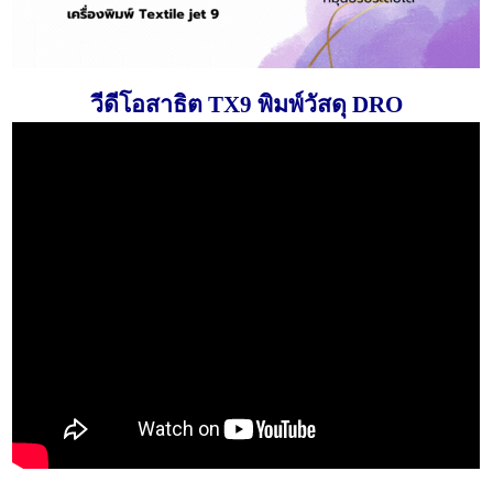
วีดีโอสาธิต TX9 พิมพ์วัสดุ DRO