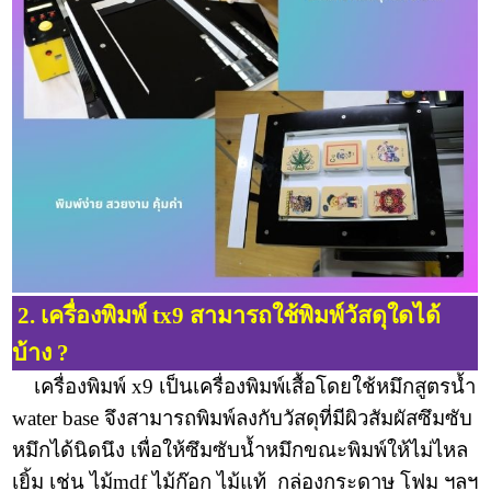
2. เครื่องพิมพ์ tx9 สามารถใช้พิมพ์วัสดุใดได้
บ้าง ?
เครื่องพิมพ์ x9 เป็นเครื่องพิมพ์เสื้อโดยใช้หมึกสูตรน้ำ
water base จึงสามารถพิมพ์ลงกับวัสดุที่มีผิวสัมผัสซึมซับ
หมึกได้นิดนึง เพื่อให้ซึมซับน้ำหมึกขณะพิมพ์ให้ไม่ไหล
เยิ้ม เช่น ไม้mdf ไม้ก๊อก ไม้แท้ กล่องกระดาษ โฟม ฯลฯ