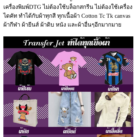
เครื่องพิมพ์DTG ไม่ต้องใช้บล็อกสกรีน ไม่ต้องใช้เครื่อง
ไดคัท ทำได้กับผ้าทุกสี ทุกเนื้อผ้า Cotton Tc Tk canvas
ผ้ากีฬา ผ้ายีนส์ ผ้าดิบ หนัง และผ้าอื่นๆอีกมากมาย