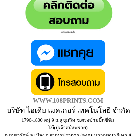
WWW.108PRINTS.COM
บริษัท ไอเดีย เมคเกอร์ เทคโนโลยี จำกัด
1796-1800 หมู่ 9 ถ.สุขุมวิท ซ.ตรงข้ามบิ๊กซีจัม
โบ้(ปู่เจ้าสมิงพราย)
ต.เทพารักษ์ อ.เมือง จ.สมุทรปราการ (ลงถนนกาญจนาภิเษก สู่