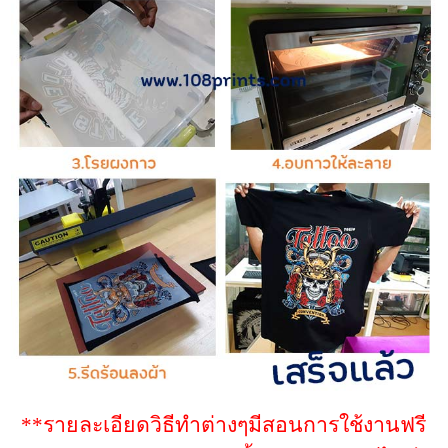
**รายละเอียดวิธีทำต่างๆมีสอนการใช้งานฟรี