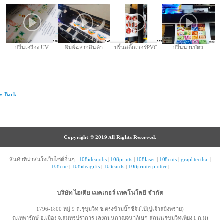
ปริ้นเครื่อง UV
พิมพ์ฉลากสินค้า
ปริ้นสติ๊กเกอร์PVC
ปริ้นนามบัตร
« Back
Copyright © 2019 All Rights Reserved.
สินค้าที่น่าสนใจเว็บไซต์อื่นๆ :
108ideajobs
|
108prints
|
108laser
|
108cuts
|
graphtecthai
|
108cnc
|
108ideagifts
|
108cards
|
108printerplotter
|
---------------------------------------------------------------------------------
บริษัท ไอเดีย เมคเกอร์ เทคโนโลยี จำกัด
1796-1800 หมู่ 9 ถ.สุขุมวิท ซ.ตรงข้ามบิ๊กซีจัมโบ้(ปู่เจ้าสมิงพราย)
ต.เทพารักษ์ อ.เมือง จ.สมุทรปราการ (ลงถนนกาญจนาภิเษก สู่ถนนสุขุมวิทเพียง 1 ก.ม)