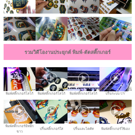
รวมวิดีโองานประยุกต์ พิมพ์-ตัดสติ๊กเกอร์
พิมพ์สติ๊กเกอร์โลโก้
พิมพ์สติ๊กเกอร์โลโก้
พิมพ์สติ๊กเกอร์โลโก้
ปริ้นระบบ UV
พิมพ์สติ๊กเกอร์มีหมึก
ปริ้นสติ๊กเกอร์ใส
ปริ้นและไดคัท
พิมพ์สติ๊กเกอร์ใช้เอง
ขาว