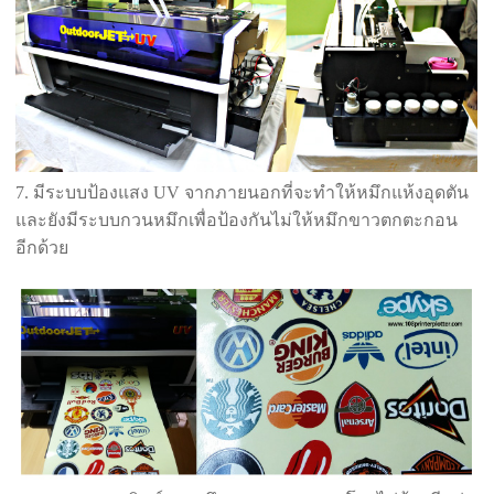
7. มีระบบป้องแสง UV จากภายนอกที่จะทำให้หมึกแห้งอุดตัน
และยังมีระบบกวนหมึกเพื่อป้องกันไม่ให้หมึกขาวตกตะกอน
อีกด้วย