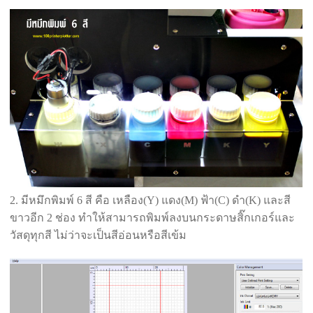
2. มีหมึกพิมพ์ 6 สี คือ เหลือง(Y) แดง(M) ฟ้า(C) ดำ(K) และสี
ขาวอีก 2 ช่อง ทำให้สามารถพิมพ์ลงบนกระดาษสิ๊กเกอร์และ
วัสดุทุกสี ไม่ว่าจะเป็นสีอ่อนหรือสีเข้ม