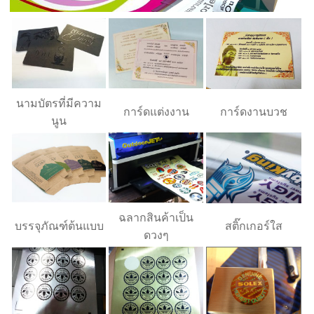
นามบัตรที่มีความ
การ์ดแต่งงาน
การ์ดงานบวช
นูน
ฉลากสินค้าเป็น
บรรจุภัณฑ์ต้นแบบ
สติ๊กเกอร์ใส
ดวงๆ