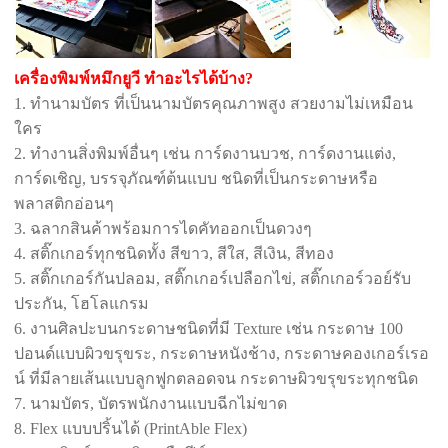
เครื่องพิมพ์หมึกยูวี ทำอะไรได้บ้าง?
1. ทำนามบัตร ที่เป็นนามบัตรคุณภาพสูง สวยงามไม่เหมือน
ใคร
2. ทำงานสิ่งพิมพ์อื่นๆ เช่น การ์ดงานบวช, การ์ดงานแต่ง,
การ์ดเชิญ, บรรจุภัณฑ์ต้นแบบ ชนิดที่เป็นกระดาษหรือ
พลาสติกอ่อนๆ
3. ฉลากสินค้าพร้อมการไดคัทออกเป็นดวงๆ
4. สติ๊กเกอร์ทุกชนิดทั้ง สีขาว, สีใส, สีเงิน, สีทอง
5. สติ๊กเกอร์กันปลอม, สติ๊กเกอร์เปลือกไข่, สติ๊กเกอร์วอย์รับ
ประกัน, โฮโลแกรม
6. งานศิลปะบนกระดาษชนิดที่มี Texture เช่น กระดาษ 100
ปอนด์แบบผิวขรุขระ, กระดาษหนังช้าง, กระดาษคองเกอร์เรอ
น์ ที่มีลายเส้นแบบลูกฟูกตลอดจน กระดาษผิวขรุขระทุกชนิด
7. นามบัตร, บัตรพนักงานแบบฉีกไม่ขาด
8. Flex แบบปริ้นได้ (PrintAble Flex)