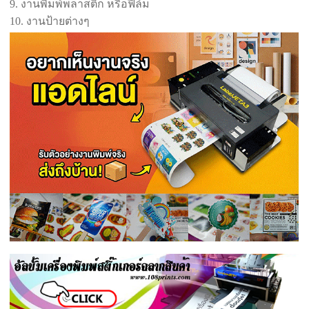
9. งานพิมพ์พลาสติก หรือฟีล์ม
10. งานป้ายต่างๆ