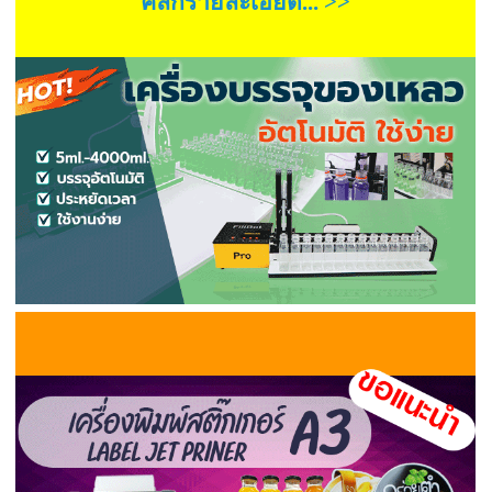
คลิกรายละเอียด... >>