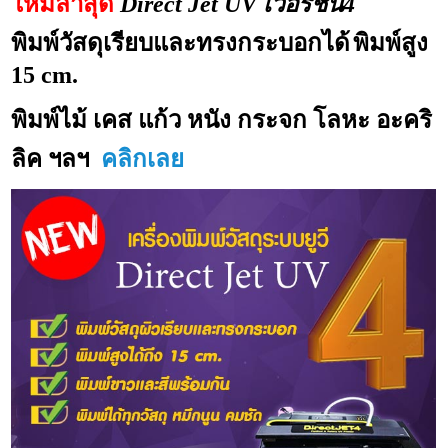
ใหม่ล่าสุด
Direct Jet UV เวอร์ชั่น4
พิมพ์วัสดุเรียบและทรงกระบอกได้
พิมพ์สูง
15 cm.
พิมพ์ไม้ เคส แก้ว หนัง กระจก โลหะ อะคริ
ลิค ฯลฯ
คลิกเลย