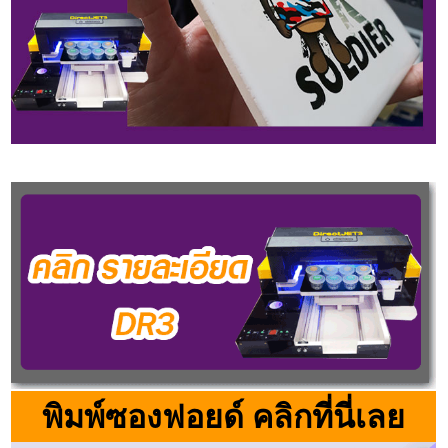
พิมพ์ซองฟอยด์ คลิกที่นี่เลย