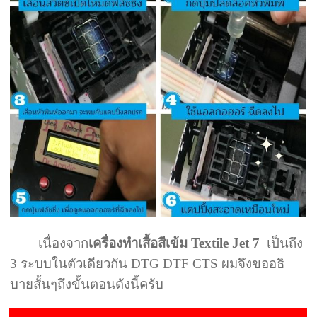
เนื่องจาก
เครื่องทำเสื้อสีเข้ม Textile Jet 7
เป็นถึง
3 ระบบในตัวเดียวกัน DTG DTF CTS ผมจึงขออธิ
บายสั้นๆถึงขั้นตอนดังนี้ครับ