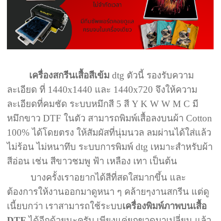
เครื่องสกรีนเสื้อสีเข้ม
dtg ตัวนี้ รองรับความ
ละเอียด ที่ 1440x1440 และ 1440x720 จึงให้ความ
ละเอียดที่คมชัด ระบบหมึกสี 5 สี Y K W W M C มี
หมึกขาว DTF ในตัว สามารถพิมพ์เสื้อลงบนผ้า Cotton
100% ได้โดยตรง ให้สัมผัสที่นุ่มนวล ลมผ่านได้ใส่แล้ว
ไม่ร้อน ไม่หนาทึบ ระบบการพิมพ์ dtg เหมาะสำหรับผ้า
สีอ่อน เช่น สีขาวชมพู ฟ้า เหลือง เทา เป็นต้น
บางครั้งเราอยากได้สีที่สดใสมากขึ้น และ
ต้องการให้งานออกมาดูหนา ๆ คล้ายๆงานสกรีน แต่ดู
เนี้ยบกว่า เราสามารถใช้ระบบ
เครื่องพิมพ์ภาพบนเสื้อ
DTF
ได้อีกด้วยนะครับ เพียงแค่ยกขาดมาเปลี่ยน แล้ว