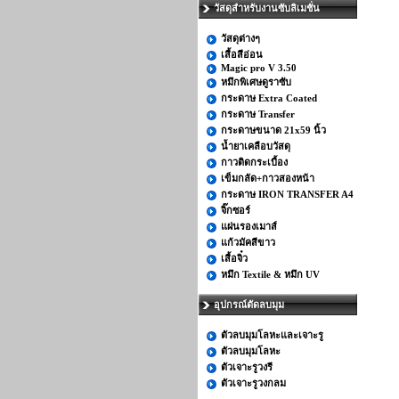
วัสดุสำหรับงานซับลิเมชั่น
วัสดุต่างๆ
เสื้อสีอ่อน
Magic pro V 3.50
หมึกพิเศษดูราซับ
กระดาษ Extra Coated
กระดาษ Transfer
กระดาษขนาด 21x59 นิ้ว
น้ำยาเคลือบวัสดุ
กาวติดกระเบื้อง
เข็มกลัด+กาวสองหน้า
กระดาษ IRON TRANSFER A4
จิ๊กซอร์
แผ่นรองเมาส์
แก้วมัคสีขาว
เสื้อจิ๋ว
หมึก Textile & หมึก UV
อุปกรณ์ตัดลบมุม
ตัวลบมุมโลหะและเจาะรู
ตัวลบมุมโลหะ
ตัวเจาะรูวงรี
ตัวเจาะรูวงกลม