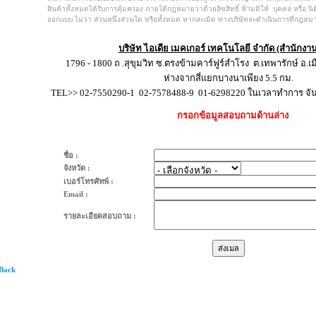
สินค้าทั้งหมดได้รับการคุ้มครอง ภายใต้กฎหมายว่าด้วยลิขสิทธิ์ ห้ามมิให้ บุคคล หรือ 
ออกแบบ ไม่ว่า ส่วนหนึ่งส่วนใด หรือทั้งหมด หากละเมิด ทางบริษัทจะดำเนินการที่กฎหมาย
บริษัท ไอเดีย เมคเกอร์ เทคโนโลยี จำกัด (สำนักงา
1796 - 1800 ถ .สุขุมวิท ซ.ตรงข้ามคาร์ฟูร์สำโรง ต.เทพารักษ์ อ.
ห่างจากสี่แยกบางนาเพียง 5.5 กม.
TEL>> 02-7550290-1 02-7578488-9 01-6298220 ในเวลาทำการ จันทร
กรอกข้อมูลสอบถามด้านล่าง
ชื่อ :
จังหวัด :
เบอร์โทรศัทพ์ :
Email :
รายละเอียดสอบถาม :
 Back