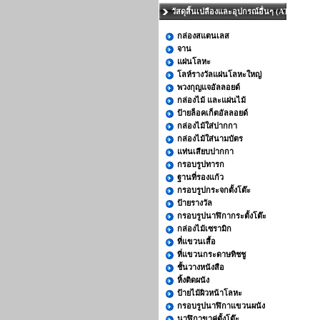
วัสดุสิ้นเปลืองและอุปกรณ์อื่นๆ (AT)
กล่องสแตนเลส
จาน
แผ่นโลหะ
โลห์รางวัลแผ่นโลหะใหญ่
พวงกุญแจอัลลอยด์
กล่องไม้ และแผ่นไม้
ป้ายล็อคเก็ตอัลลอยด์
กล่องไม้ใส่ปากกา
กล่องไม้ใส่นามบัตร
แท่นเสียบปากกา
กรอบรูปทารก
ฐานที่รองแก้ว
กรอบรูปกระจกตั้งโต๊ะ
ป้ายรางวัล
กรอบรูปนาฬิกากระตั้งโต๊ะ
กล่องไม้เซรามิก
ที่แขวนเสื้อ
ที่แขวนกระดาษทิชชู
ชั้นวางหนังสือ
หิ้งติดผนัง
ป้ายไม้ผิวหน้าโลหะ
กรอบรูปนาฬิกาแขวนผนัง
นาฬิกาขาคู่ตั้งโต๊ะ