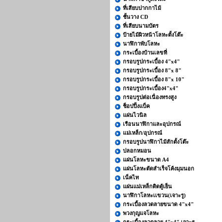
ที่เสียบปากกาไม้
ชั้นวาง CD
ที่เสียบนามบัตร
ป้ายไม้ผิวหน้าโลหะตั้งโต๊ะ
นาฬิกาพับโลหะ
กระเบื้องบ้านเลขที่
กรอบรูปกระเบื้อง 4"x4"
กรอบรูปกระเบื้อง 8"x 8"
กรอบรูปกระเบื้อง 8"x 10"
กรอบรูปกระเบื้อง4"x4"
กรอบรูปต่อเนื่องทรงสูง
ช็อปปิ้งแบ็ค
แผ่นไวนิล
เรือนนาฬิกาและอุปกรณ์
แม่เหล็ก/อุปกรณ์
กรอบรูปนาฬิกาไม้สักตั้งโต๊ะ
ปลอกหมอน
แผ่นโลหะขนาด A4
แผ่นโลหะตัดสำเร็จโค้งมุมนอก
เน็คไท
แผ่นแม่เหล็กติดตู้เย็น
นาฬิกาโลหะเเขวน(เจาะรู)
กระเบื้องลวดลายขนาด 4"x4"
พวงกุญแจโลหะ