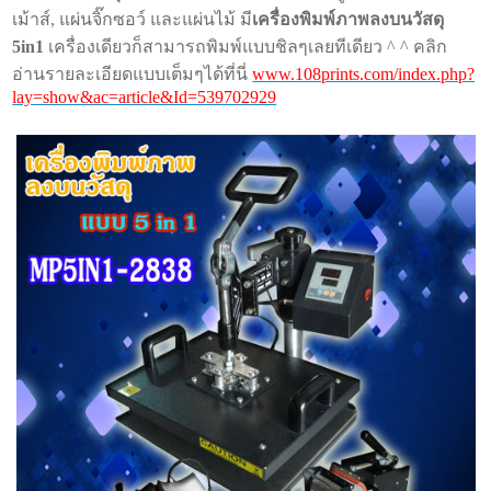
เม้าส์, แผ่นจิ๊กซอว์ และแผ่นไม้ มี
เครื่องพิมพ์ภาพลงบนวัสดุ
5in1
เครื่องเดียวก็สามารถพิมพ์
แบบชิลๆเลยทีเดียว
^ ^ คลิก
อ่านรายละเอียดแบบเต็มๆได้ที่นี่
www.108prints.com/index.php?
lay=show&ac=article&Id=539702929