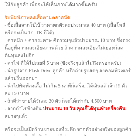
ให้กับลูกค้า เพื่อจะให้เห็นภาพได้มากขึ้นครับ
รับพิมพ์ภาพลงเสื้อตามตลาดนัด
- ซื้อเสื้อจากโบ๊เบ๊ ราคาตกตัวละประมาณ 40 บาท (เสื้อโพลี
หรือจะเป็น TC TK ก็ได้)
- ค่าหมึก + ค่ากระดาษ คิดรวมๆแล้วประมาณ 10 บาท ซึ่งตรง
นี้อยู่ที่ความละเอียดภาพด้วย ถ้าความละเอียดไม่เยอะก็ลด
ต้นทุนลงไปอีก
- ค่าไฟ ตีให้ไปเลยที่ 5 บาท (ซึ่งจริงๆแล้วไม่ถึงหรอกครับ)
- นำรูปจาก Flash Drive ลูกค้า หรือถ่ายรูปสดๆ ลงคอมพิวเตอร์
แล้วปริ้นออกมา
- นำไปพิมพ์ลงเสื้อ ไม่เกิน 5 นาทีก็เสร็จ...ได้เงินแล้วจ้า !!! ตัว
ละ 150 บาท
- ถ้าตีว่าขายได้วันละ 30 ตัว ก็จะได้เท่ากับ 4,500 บาท
- จากกำไรข้างต้น
ประมาณ 10 วัน คุณก็ได้ทุนค่าเครื่องคืน
สบายๆแล้ว
หรือจะเป็นเปิดร้านขายของที่ระลึก จากตัวอย่างจริงของลูกค้า