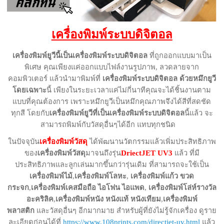
เครื่องพิมพ์ระบบดิจิตอล
เครื่องพิมพ์ยูวีนี้เป็นเครื่องพิมพ์ระบบดิจิตอล
ที่ถูกออกแบบมาเป็น
พิเศษ คุณเพียงแค่ออกแบบไฟล์งานรูปภาพ, ลวดลายจาก
คอมพิวเตอร์ แล้วนำมาพิมพ์ที่
เครื่องพิมพ์ระบบดิจิตอล ด้วยหมึกยูวี
โดยเฉพาะ
นี้ เพียงในระยะเวลาแค่ไม่กี่นาทีคุณจะได้ชิ้นงานตาม
แบบที่คุณต้องการ เพราะหมึกยูวีเป็นหมึกคุณภาพจึงได้สีที่สดชัด
ทุกสี โดยกับ
เครื่องพิมพ์ยูวีที่เป็นเครื่องพิมพ์ระบบดิจิตอล
นี้แล้ว จะ
สามารถพิมพ์กับวัสดุอื่นๆได้อีก แทบทุกชนิด
ในปัจจุบัน
เครื่องพิมพ์วัสดุ
ได้พัฒนานวัตกรรมแล้วเพิ่มประสิทธิภาพ
ของ
เครื่องพิมพ์วัสดุ
มาจนถึงรุ่น
DriectJET UV3
แล้ว ที่มี
ประสิทธิภาพและลูกเล่นมากขึ้นกว่ารุ่นเดิม ที่สามารถจะใช้เป็น
เครื่องพิมพ์ไม้
,
เครื่องพิมพ์โลหะ
,
เครื่องพิมพ์แก้ว ขวด
กระจก
,
เครื่องพิมพ์เคสมือถือ ไอโฟน ไอแพด
,
เครื่องพิมพ์โล่ห์รางวัล
อะคริลิค
,
เครื่องพิมพ์หนัง หนังแท้ หนังเทียม
,
เครื่องพิมพ์
พลาสติก
และวัสดุอื่นๆ อีกมากมาย สำหรับผู้ที่ยังไม่รู้จักเครื่อง ดูราย
ละเอียดก่อนได้ที่
https://www.108prints.com/directjet-uv.html
แล้ว