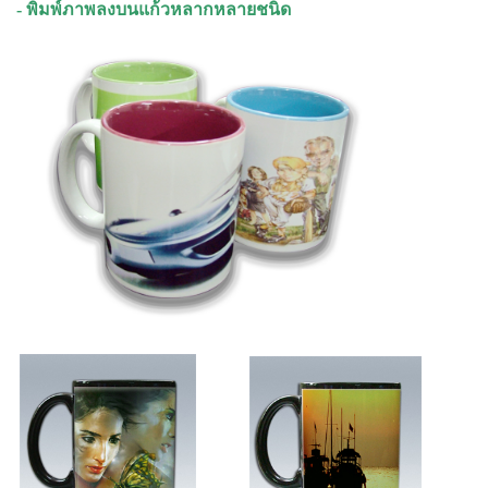
- พิมพ์ภาพลงบนแก้วหลากหลายชนิด