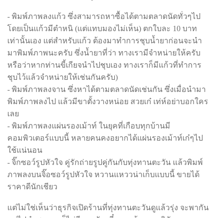
- พิมพ์ภาพลงแก้ว ซึ่งสามารถหาซื้อได้ตามตลาดนัดทั่วๆไป
โดยเป็นแก้วมีตำหนิ (แต่แทบมองไม่เห็น) ตกใบละ 10 บาท
เท่านั้นเอง แต่สำหรับแก้ว ต้องมาทำการชุบน้ำยาก่อนจะนำ
มาพิมพ์ภาพนะครับ ซึ่งน้ำยาที่ว่า ทางเรามีจำหน่ายให้ครับ
หรือว่าหากท่านขี้เกียจนำไปชุบเอง ทางเราก็มีแก้วที่ทำการ
ชุบไว้แล้วจำหน่ายให้เช่นกันครับ)
- พิมพ์ภาพลงจาน ซึ่งหาได้ตามตลาดนัดเช่นกัน ซึ่งเมื่อนำมา
พิมพ์ภาพลงไป แล้วมีขาตั้งวางหน่อย สวยเก๋ เท่ห์อย่าบอกใคร
เลย
- พิมพ์ภาพลงแผ่นรองเม้าท์ ในยุคที่เกือบทุกบ้านมี
คอมพิวเตอร์แบบนี้ หลายคนคงอยากได้แผ่นรองเม้าท์เก๋ๆไป
ใช้แน่นอน
- จิ๊กซอว์รูปหัวใจ คู่รักถ่ายรูปคู่กันกับทุ่งทานตะวัน แล้วพิมพ์
ภาพลงบนจิ๊อซอว์รูปหัวใจ หวานแหววน่าเก็บแบบนี้ ขายได้
ราคาดีนักเชียว
แต่ไม่ใช่เห็นว่าธุรกิจเปิดร้านที่ทุ่งทานตะวันดูแล้วรุ่ง จะพากัน