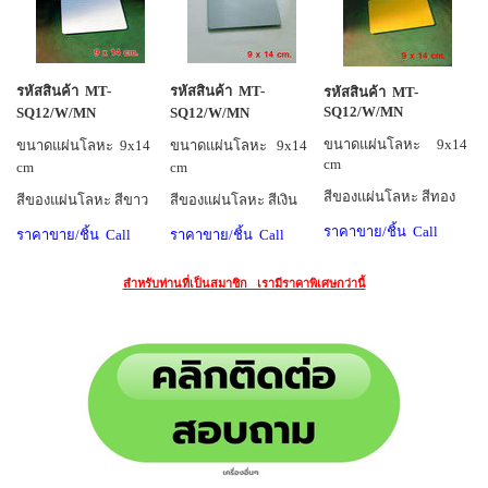
รหัสสินค้า MT-
รหัสสินค้า MT-
รหัสสินค้า MT-
SQ12/W/MN
SQ12/W/MN
SQ12/W/MN
ขนาดแผ่นโลหะ 9x14
ขนาดแผ่นโลหะ 9x14
ขนาดแผ่นโลหะ 9x14
cm
cm
cm
สีของแผ่นโลหะ สีทอง
สีของแผ่นโลหะ สีขาว
สีของแผ่นโลหะ สีเงิน
ราคาขาย/ชิ้น Call
ราคาขาย/ชิ้น Call
ราคาขาย/ชิ้น Call
สำหรับท่านที่เป็นสมาชิก เรามีราคาพิเศษกว่านี้