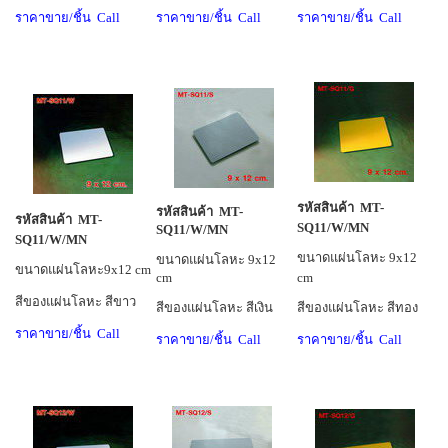
ราคาขาย/ชิ้น Call
ราคาขาย/ชิ้น Call
ราคาขาย/ชิ้น Call
รหัสสินค้า MT-
รหัสสินค้า MT-
รหัสสินค้า MT-
SQ11/W/MN
SQ11/W/MN
SQ11/W/MN
ขนาดแผ่นโลหะ 9x12
ขนาดแผ่นโลหะ 9x12
ขนาดแผ่นโลหะ9x12 cm
cm
cm
สีของแผ่นโลหะ สีขาว
สีของแผ่นโลหะ สีเงิน
สีของแผ่นโลหะ สีทอง
ราคาขาย/ชิ้น Call
ราคาขาย/ชิ้น Call
ราคาขาย/ชิ้น Call