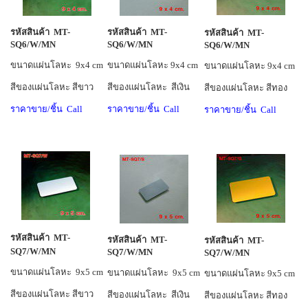
รหัสสินค้า MT-
รหัสสินค้า MT-
รหัสสินค้า MT-
SQ6/W/MN
SQ6/W/MN
SQ6/W/MN
ขนาดแผ่นโลหะ 9x4 cm
ขนาดแผ่นโลหะ 9x4 cm
ขนาดแผ่นโลหะ 9x4 cm
สีของแผ่นโลหะ สีขาว
สีของแผ่นโลหะ สีเงิน
สีของแผ่นโลหะ สีทอง
ราคาขาย/ชิ้น Call
ราคาขาย/ชิ้น Call
ราคาขาย/ชิ้น Call
รหัสสินค้า MT-
รหัสสินค้า MT-
รหัสสินค้า MT-
SQ7/W/MN
SQ7/W/MN
SQ7/W/MN
ขนาดแผ่นโลหะ 9x5 cm
ขนาดแผ่นโลหะ 9x5 cm
ขนาดแผ่นโลหะ 9x5 cm
สีของแผ่นโลหะ สีขาว
สีของแผ่นโลหะ สีเงิน
สีของแผ่นโลหะ สีทอง