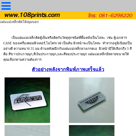
แผ่นแม่เหล็กตัดโค้งมุมนอก
เป็นแผ่นแม่เหล็กติดตู้เย็นหรือติดกับวัสดุทุกชนิดที่พื้นหลังเป็นโลหะ เช่น ตู้เอกสาร
CASE ของเครื่องคอมพิวเตอร์,ไมโครเวฟ เป็นต้น ผิวหน้าจะเป็นโลหะ ทำจากอลูมิเนียมเป็น
อย่างดี ความหนา0.55 มม ด้านหลังผนึกกับแผ่นแม่เหล็กยางเกรดเอ ผิวหน้ามีให้เลือกถึง 3 สี
คือ สีขาวประกายมุก,สีเงินประกายมุก,และสีทองประกายมุก แผ่นแม่เหล็กมีหลายขนาดให้
คุณเลือกตามความต้องการ
ตัวอย่างหลังจากพิมพ์ภาพเสร็จแล้ว