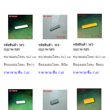
รหัสสินค้า MT-
รหัสสินค้า MT-
รหัสสินค้า MT-
SQ2/W/MN
SQ2/W/MN
SQ2/W/MN
ขนาดแผ่นโลหะ 9x2 cm
ขนาดแผ่นโลหะ 9x2 cm
ขนาดแผ่นโลหะ 9x2 cm
สีของแผ่นโลหะ สีขาว
สีของแผ่นโลหะ สีเงิน
สีของแผ่นโลหะ สีทอง
ราคาขาย/ชิ้น Call
ราคาขาย/ชิ้น Call
ราคาขาย/ชิ้น Call