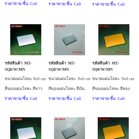
ราคาขาย/ชิ้น Call
ราคาขาย/ชิ้น Call
ราคาขาย/ชิ้น Call
รหัสสินค้า MT-
รหัสสินค้า MT-
รหัสสินค้า MT-
SQ8/W/MN
SQ8/W/MN
SQ8/W/MN
ขนาดแผ่นโลหะ 9x6 cm
ขนาดแผ่นโลหะ 9x6 cm
ขนาดแผ่นโลหะ 9x6 cm
สีของแผ่นโลหะ สีขาว
สีของแผ่นโลหะ สีเงิน
สีของแผ่นโลหะ สีทอง
ราคาขาย/ชิ้น Call
ราคาขาย/ชิ้น Call
ราคาขาย/ชิ้น Call