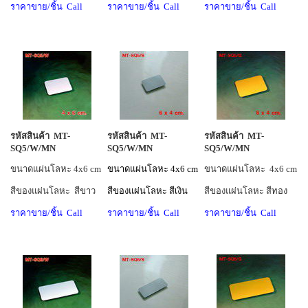
ราคาขาย/ชิ้น Call
ราคาขาย/ชิ้น Call
ราคาขาย/ชิ้น Call
รหัสสินค้า MT-
รหัสสินค้า MT-
รหัสสินค้า MT-
SQ5/W/MN
SQ5/W/MN
SQ5/W/MN
ขนาดแผ่นโลหะ 4x6 cm
ขนาดแผ่นโลหะ 4x6 cm
ขนาดแผ่นโลหะ 4x6 cm
สีของแผ่นโลหะ สีขาว
สีของแผ่นโลหะ สีเงิน
สีของแผ่นโลหะ สีทอง
ราคาขาย/ชิ้น Call
ราคาขาย/ชิ้น Call
ราคาขาย/ชิ้น Call