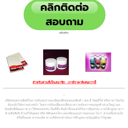
สำหรับท่านที่เป็นสมาชิก เรามีราคาพิเศษกว่านี้
บริษัทขอสงวนสิทธิในการปรับปรุงรายละเอียดปลีกย่อยของสินค้า เช่น สี วัสดุที่ใช้ หรือราคาโดยไม่
ต้องแจ้งให้ทราบล่วงหน้า โดยการปรับเปลี่ยนจะยึดเอาความต้องการของลูกค้าส่วนใหญ่ และ
วัตถุดิบที่มีคุณภาพ มาใช้ทดแทนกัน เป็นที่ตั้ง สินค้าทั้งหมดได้รับการคุ้มครอง ภายใต้กฎหมายว่า
ด้วยลิขสิทธิ ห้ามมิให้บุคคล หรือ นิติบุคคลใดๆ ลอกเลียนแบบการออกแบบ ไม่ว่า ส่วนหนึ่งส่วนใด
หรือทั้งหมด หากละเมิด ทางบริษัทจะดำเนินการที่กฎหมายบัญญัติเอาไว้สูงสุด