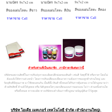
9x7x2 cm
นามบัตร 9x7x2 cm
นามบัตร 9x7x2 cm
สีของแผ่นโลหะ สีทอง
สีของแผ่นโลหะ สีขาว
สีของแผ่นโลหะ สีเงิน
ราคาขาย Call
ราคาขาย Call
ราคาขาย Call
สำหรับท่านที่เป็นสมาชิก เรามีราคาพิเศษกว่านี้
บริษัทขอสงวนสิทธิ์ในการปรับปรุงรายละเอียดปลีกย่อยของสินค้า เช่นสี
วัสดุที่ใช้ หรือราคาโดยไม่
ต้องแจ้งให้ทราบล่วงหน้า
โดยการปรับเปลี่ยนจะยึดเอาความต้องการของลูกค้าส่วนใหญ่ และ
วัตถุดิบที่มีคุณภาพ
มาใช้ทดแทนกัน เป็นที่ตั้ง สินค้าทั้งหมดได้รับการคุ้มครอง
ภายใต้กฎหมายว่า
ด้วยลิขสิทธิ์ ห้ามมิให้บุคคล หรือ นิติบุคคลใดๆ
ลอกเลียนแบบการออกแบบ ไม่ว่า ส่วนหนึ่งส่วนใด
หรือทั้งหมด หากละเมิด
ทางบริษัทจะดำเนินการที่กฎหมายบัญญัติเอาไว้สูงสุด
บริษัท ไอเดีย เมคเกอร์ เทคโนโลยี จำกัด (สำนักงานใหญ่)