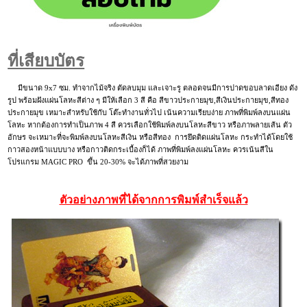
ที่เสียบบัตร
มีขนาด 9x7 ซม. ทำจากไม้จริง ตัดลบมุม และเจาะรู ตลอดจนมีการปาดขอบลาดเอียง ดัง
รูป พร้อมฝังแผ่นโลหะสีต่าง ๆ มีให้เลือก 3 สี คือ สีขาวประกายมุข,สีเงินประกายมุข,สีทอง
ประกายมุข เหมาะสำหรับใช้กับ โต๊ะทำงานทั่วไป เน้นความเรียบง่าย ภาพที่พิมพ์ลงบนแผ่น
โลหะ หากต้องการทำเป็นภาพ 4 สี ควรเลือกใช้พิมพ์ลงบนโลหะสีขาว หรือภาพลายเส้น ตัว
อักษร จะเหมาะที่จะพิมพ์ลงบนโลหะสีเงิน หรือสีทอง การยึดติดแผ่นโลหะ กระทำได้โดยใช้
กาวสองหน้าแบบบาง หรือกาวติดกระเบื้องก็ได้ ภาพที่พิมพ์ลงแผ่นโลหะ ควรเน้นสีใน
โปรแกรม MAGIC PRO ขึ้น 20-30% จะได้ภาพที่สวยงาม
ตัวอย่างภาพที่ได้จากการพิมพ์สำเร็จแล้ว