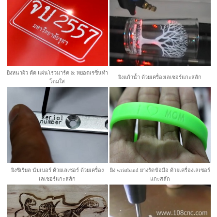
ยิงหนาผิว ตัด แผ่นโรวมาร์ค & หยอดเรซิ่นทำ
ยิงแก้วน้ำ ด้วยเครื่องเลเซอร์แกะสลัก
โดมใส
ยิงซีเรียล นัมเบอร์ ด้วยเลเซอร์ ด้วยเครื่อง
ยิง wristband ยางรัดข้อมือ ด้วยเครื่องเลเซอร์
เลเซอร์แกะสลัก
แกะสลัก