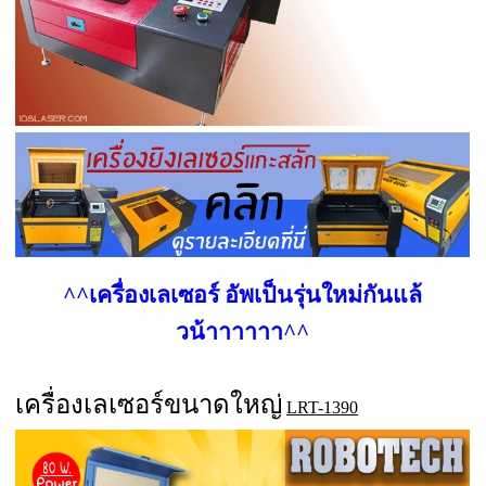
^^เครื่องเลเซอร์ อัพเป็นรุ่นใหม่กันแล้
วน้าาาาาา^^
เครื่องเลเซอร์ขนาดใหญ่
LRT-1390