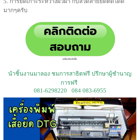
5. การยึดเกาะระหว่างผิวผ้า กับลวดลายยึดติดได้ดี
มากๆครับ
นำชิ้นงานมาลอง ชมการสาธิตฟรี ปรึกษาผู้ชำนาญ
การฟรี
081-6298220 084 083-6955