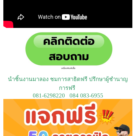
นำชิ้นงานมาลอง ชมการสาธิตฟรี ปรึกษาผู้ชำนาญ
การฟรี
081-6298220 084 083-6955