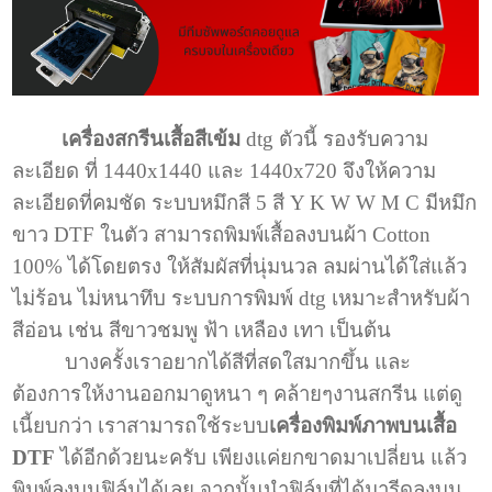
เครื่องสกรีนเสื้อสีเข้ม
dtg ตัวนี้ รองรับความ
ละเอียด ที่ 1440x1440 และ 1440x720 จึงให้ความ
ละเอียดที่คมชัด ระบบหมึกสี 5 สี Y K W W M C มีหมึก
ขาว DTF ในตัว สามารถพิมพ์เสื้อลงบนผ้า Cotton
100% ได้โดยตรง ให้สัมผัสที่นุ่มนวล ลมผ่านได้ใส่แล้ว
ไม่ร้อน ไม่หนาทึบ ระบบการพิมพ์ dtg เหมาะสำหรับผ้า
สีอ่อน เช่น สีขาวชมพู ฟ้า เหลือง เทา เป็นต้น
บางครั้งเราอยากได้สีที่สดใสมากขึ้น และ
ต้องการให้งานออกมาดูหนา ๆ คล้ายๆงานสกรีน แต่ดู
เนี้ยบกว่า เราสามารถใช้ระบบ
เครื่องพิมพ์ภาพบนเสื้อ
DTF
ได้อีกด้วยนะครับ เพียงแค่ยกขาดมาเปลี่ยน แล้ว
พิมพ์ลงบนฟิล์มได้เลย จากนั้นนำฟิล์มที่ได้มารีดลงบน