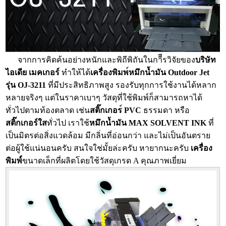
จากการคิดค้นอย่างหนักและพิถีพิถันในกาีีรวิจัยของ
บริษัท
ไอเดีย เมคเกอร์
ทำให้ได้
เครื่องพิมพ
หมึกน้ำมัน
Outdoor Jet
รุ่น OJ-3211
ที่มีประสิทธิภาพสูง รองรับทุกการใช้งานได้หลาก
หลายจริงๆ แต่ในราคาเบาๆ วัสดุที่ใช้พิมพ์ก็สามารถหาได้
ทั่วไปตามท้องตลาด เช่น
สติ๊กเกอร
PVC
ธรรมดา หรือ
สติ๊กเกอร์ใส
ทั่วไป เราใช้
หมึกน้ำมัน
MAX SOLVENT INK
ที่
เป็นมิตรต่อสิ่งแวดล้อม มีกลิ่นที่อ่อนกว่า และไม่เป็นอันตราย
ต่อผู้ใช้แน่นอนครับ สนใจใช่มั้ยล่ะครับ หายากนะครับ
เครื่อง
พิมพ์
์ขนาดเล็กที่ผลิตโดยใช้วัสดุเกรด A คุณภาพเยี่ยม