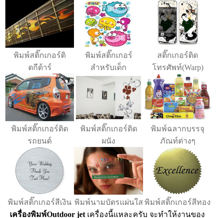
พิมพ์สติ๊กเกอร์ติ
พิมพ์สติ๊กเกอร์
สติ๊กเกอร์ติด
ดกีต้าร์
สำหรับเด็ก
โทรศัพท์(Warp)
พิมพ์สติ๊กเกอร์ติด
พิมพ์สติ๊กเกอร์ติด
พิมพ์ฉลากบรรจุ
รถยนต์
ผนัง
ภัณท์ต่างๆ
พิมพ์สติ๊กเกอร์สีเงิน
พิมพ์นามบัตรแผ่นใส
พิมพ์สติ๊กเกอร์สีทอง
เครื่องพิมพ์Outdoor jet
เครื่องนี้แหละครับ จะทำให้งานของ