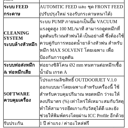
ระบบ FEED
AUTOMTIC FEED และ ชุด FRONT FEED
กระดาษ
(ปรับปรุงใหม่ รองรับกระดาษหนาได้)
ระบบ PUMP ภายนอกเป็นปั๊ม VACUUM
แรงดูดสูง 100 ML/นาที สามารถดูดหมึกที่
CLEANING
อุดตันบริเวณหัวพ่นได้ เป็นอย่างดี ซึ่งต้องใช้
SYSTEM
ควบคู่กับการหยอดน้ำยาล้างหัวพ่น สำหรับ
ระบบล้างหัวหมึก
หมึก
MAX SOLVENT โดยเฉพาะ เพื่อ
ป้องกันการอุดตัน
ระบบท่อส่งหมึก
ท่อยางซิลิโคน
Ø
2
mm ทนทานต่อหมึกเชื้อ
& ท่อหมึกเสีย
น้ำมัน เกรด A
โปรแกรมลิขสิทธิ์
OUTDOORJET V.1.0
ออกแบบมาโดยเฉพาะสำหรับเครื่องนี้ ใช้
SOFTWARE
สำหรับควบคุมปริมาณ หยดหมึก ว่าจะให้
ควบคุมเครื่อง
ลงปริมาตร (%) เท่าไหร่ให้เหมาะสมกับวัสดุ
ทำให้สามารถยึดเกาะกับวัสดุได้ดี และยัง
ช่วยให้พิมพ์ตรงโดยผ่าน ICC Profile อีกด้วย
รับประกัน
1 ปี ค่าแรง / ค่าอะไหล่ฟรี