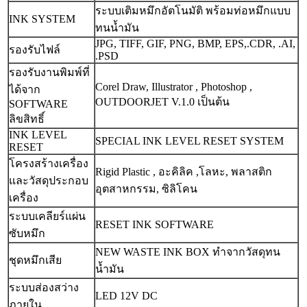
ระบบเติมหมึกอัตโนมัติ พร้อมท่อหมึกแบบ
INK SYSTEM
ทนน้ำมัน
JPG, TIFF, GIF, PNG, BMP, EPS,
.CDR, .AI,
รองรับไฟล์
.PSD
รองรับงานพิมพ์ที่
Corel Draw, Illustrator , Photoshop ,
ได้จาก
OUTDOORJET V.1.0 เป็นต้น
SOFTWARE
ลิขสิทธิ์
INK LEVEL
SPECIAL INK LEVEL RESET SYSTEM
RESET
โครงสร้างเครื่อง
Rigid Plastic , อะคิลิค ,โลหะ, พลาสติก
และวัสดุประกอบ
อุตสาหกรรม, ซิลิโคน
เครื่อง
ระบบเคลียร์แผ่น
RESET INK SOFTWARE
ซับหมึก
NEW WASTE INK BOX ทำจากวัสดุทน
ชุดหมึกเสีย
น้ำมัน
ระบบส่องสว่าง
LED 12V DC
ภายใน